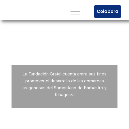
Colabora
Somontano y Ribagorza
Promover el desarrollo
La Fundación Gratal cuenta entre sus fines
promover el desarrollo de las comarcas
aragonesas del Somontano de Barbastro y
Ribagorza