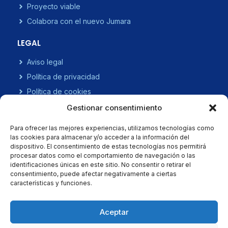
Proyecto viable
Colabora con el nuevo Jumara
LEGAL
Aviso legal
Política de privacidad
Política de cookies
Mas información sobre las cookies
Gestionar consentimiento
CONTACTO
Para ofrecer las mejores experiencias, utilizamos tecnologías como
las cookies para almacenar y/o acceder a la información del
Fundación Gratal
dispositivo. El consentimiento de estas tecnologías nos permitirá
procesar datos como el comportamiento de navegación o las
C/ León XIII, 2-4, 1º dcha
identificaciones únicas en este sitio. No consentir o retirar el
50008 Zaragoza.
consentimiento, puede afectar negativamente a ciertas
características y funciones.
info@fundaciongratal.com
+34 876 44 80 17
Aceptar